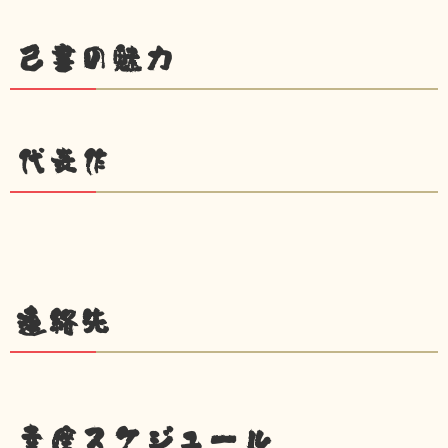
己書の魅力
代表作
連絡先
幸座スケジュール