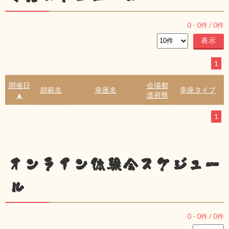
0
-
0
件 /
0
件
1
開催日
会場都
師範名
幸座名
幸座タイプ
▲
道府県
1
オンライン体験会スケジュー
ル
0
-
0
件 /
0
件