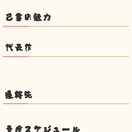
己書の魅力
代表作
連絡先
幸座スケジュール