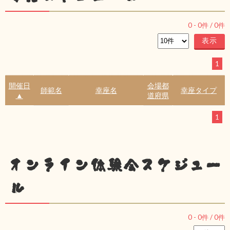
0
-
0
件 /
0
件
1
開催日
会場都
師範名
幸座名
幸座タイプ
▲
道府県
1
オンライン体験会スケジュー
ル
0
-
0
件 /
0
件