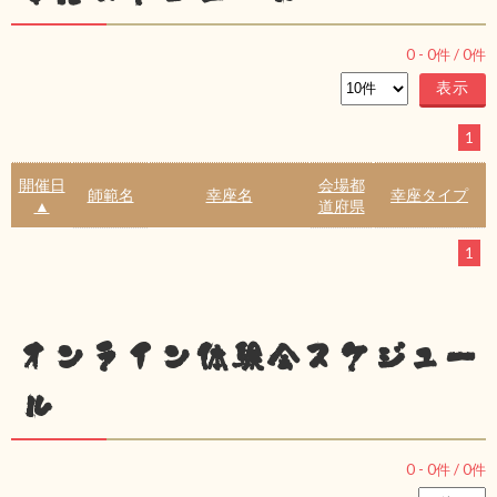
0
-
0
件 /
0
件
1
開催日
会場都
師範名
幸座名
幸座タイプ
▲
道府県
1
オンライン体験会スケジュー
ル
0
-
0
件 /
0
件