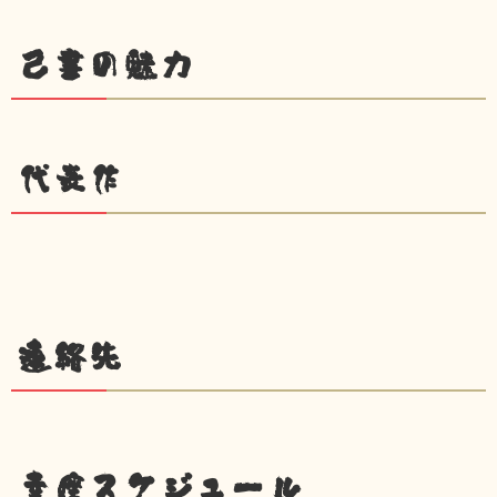
己書の魅力
代表作
連絡先
幸座スケジュール