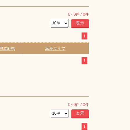
0
-
0
件 /
0
件
1
都道府県
幸座タイプ
1
0
-
0
件 /
0
件
1