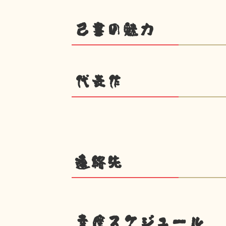
己書の魅力
代表作
連絡先
幸座スケジュール