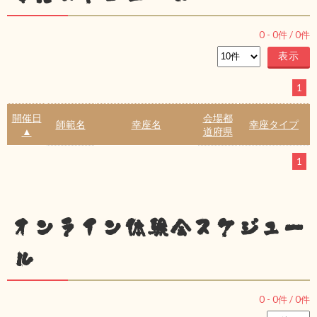
0
-
0
件 /
0
件
1
開催日
会場都
師範名
幸座名
幸座タイプ
▲
道府県
1
オンライン体験会スケジュー
ル
0
-
0
件 /
0
件