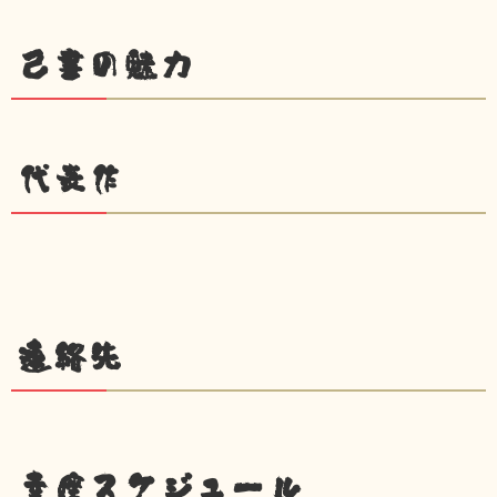
己書の魅力
代表作
連絡先
幸座スケジュール