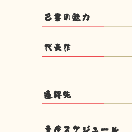
己書の魅力
代表作
連絡先
幸座スケジュール