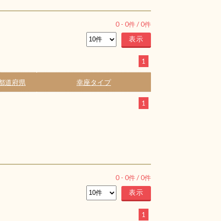
0
-
0
件 /
0
件
1
都道府県
幸座タイプ
1
0
-
0
件 /
0
件
1