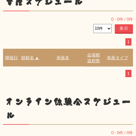
幸座スケジュール
0
-
0
件 /
0
件
1
会場都
開催日
師範名 ▲
幸座名
幸座タイプ
道府県
1
オンライン体験会スケジュー
ル
0
-
0
件 /
0
件