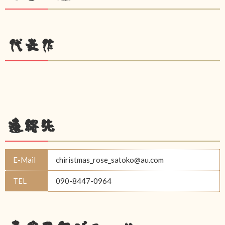
代表作
連絡先
E-Mail
chiristmas_rose_satoko@au.com
TEL
090-8447-0964