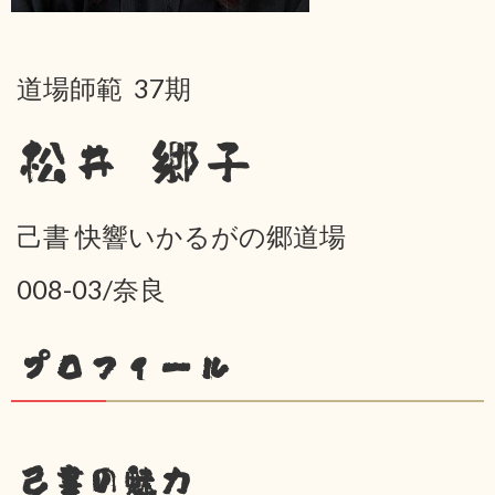
道場師範 37期
松井 郷子
己書 快響いかるがの郷道場
008-03/奈良
プロフィール
己書の魅力