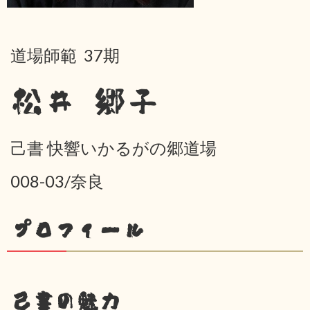
道場師範 37期
松井 郷子
己書 快響いかるがの郷道場
008-03/奈良
プロフィール
己書の魅力