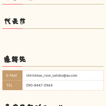
代表作
連絡先
E-Mail
chiristmas_rose_satoko@au.com
TEL
090-8447-0964