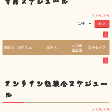
幸座スケジュール
0
-
0
件 /
0
件
1
会場都
開催日
師範名 ▲
幸座名
幸座タイプ
道府県
1
オンライン体験会スケジュー
ル
0
-
0
件 /
0
件