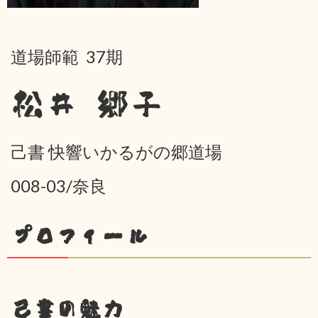
道場師範 37期
松井 郷子
己書 快響いかるがの郷道場
008-03/奈良
プロフィール
己書の魅力