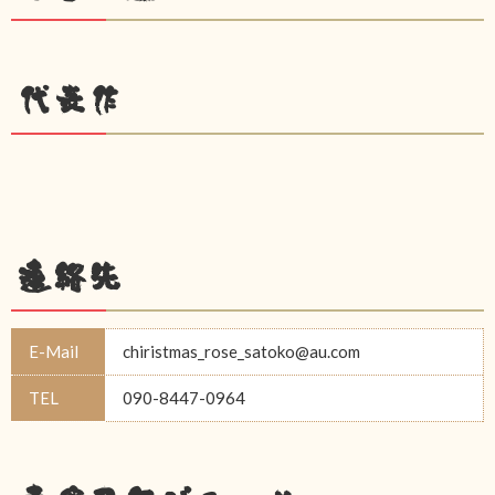
代表作
連絡先
E-Mail
chiristmas_rose_satoko@au.com
TEL
090-8447-0964