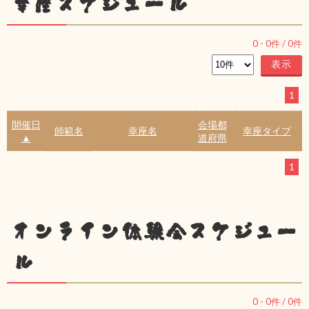
幸座スケジュール
0
-
0
件 /
0
件
1
開催日
会場都
師範名
幸座名
幸座タイプ
▲
道府県
1
オンライン体験会スケジュー
ル
0
-
0
件 /
0
件