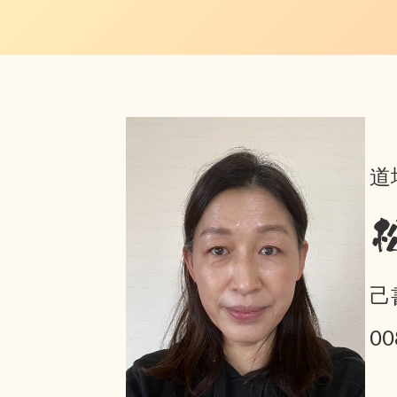
道
己
00