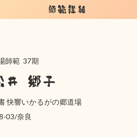
師範詳細
場師範 37期
松井 郷子
書 快響いかるがの郷道場
8-03/奈良