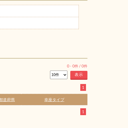
0
-
0
件 /
0
件
1
都道府県
幸座タイプ
1