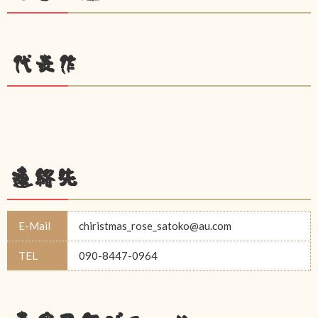
代表作
連絡先
E-Mail
chiristmas_rose_satoko@au.com
TEL
090-8447-0964