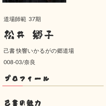
道場師範 37期
松井 郷子
己書 快響いかるがの郷道場
008-03/奈良
プロフィール
己書の魅力