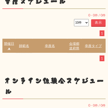
幸座スケジュール
0
-
0
件 /
0
件
1
開催日
会場都
師範名
幸座名
幸座タイプ
▲
道府県
1
オンライン体験会スケジュー
ル
0
-
0
件 /
0
件