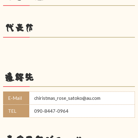
代表作
連絡先
E-Mail
chiristmas_rose_satoko@au.com
TEL
090-8447-0964