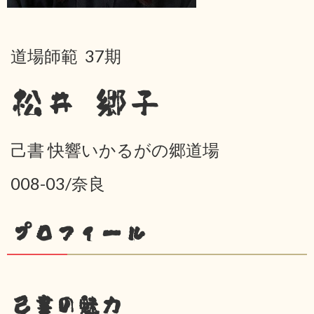
道場師範 37期
松井 郷子
己書 快響いかるがの郷道場
008-03/奈良
プロフィール
己書の魅力