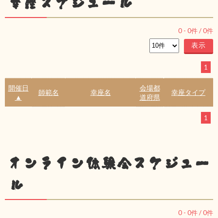
幸座スケジュール
0
-
0
件 /
0
件
1
開催日
会場都
師範名
幸座名
幸座タイプ
▲
道府県
1
オンライン体験会スケジュー
ル
0
-
0
件 /
0
件