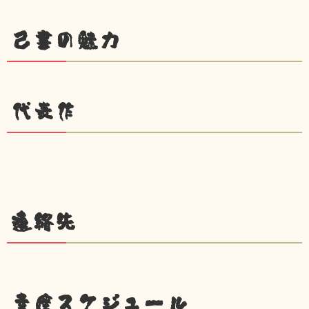
己書の魅力
代表作
連絡先
幸座スケジュール