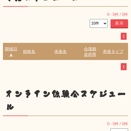
0
-
0
件 /
0
件
1
開催日
会場都
師範名
幸座名
幸座タイプ
▲
道府県
1
オンライン体験会スケジュー
ル
0
-
0
件 /
0
件