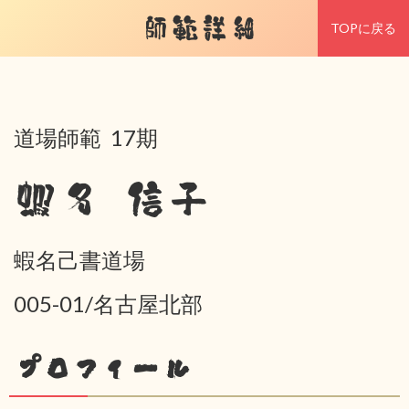
師範詳細
TOPに戻る
道場師範 17期
蝦名 信子
蝦名己書道場
005-01/名古屋北部
プロフィール