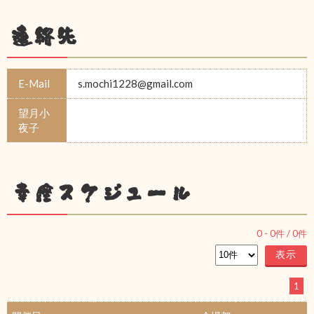
連絡先
E-Mail
s.mochi1228@gmail.com
望月小
夜子
幸座スケジュール
0
-
0
件 /
0
件
1