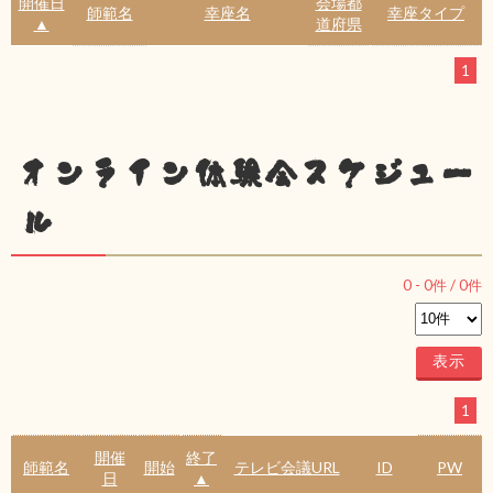
開催日
会場都
師範名
幸座名
幸座タイプ
▲
道府県
1
オンライン体験会スケジュー
ル
0
-
0
件 /
0
件
1
開催
終了
師範名
開始
テレビ会議URL
ID
PW
日
▲