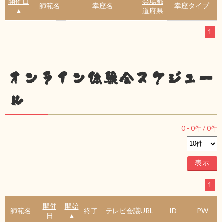
開催日
会場都
師範名
幸座名
幸座タイプ
▲
道府県
1
オンライン体験会スケジュー
ル
0
-
0
件 /
0
件
1
開催
開始
師範名
終了
テレビ会議URL
ID
PW
日
▲