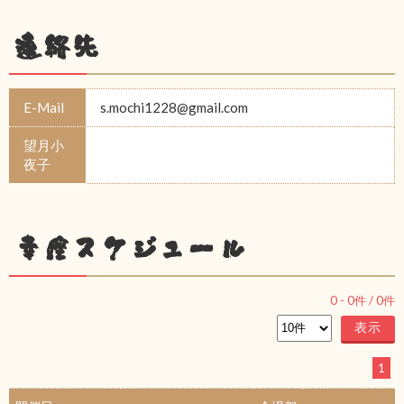
連絡先
E-Mail
s.mochi1228@gmail.com
望月小
夜子
幸座スケジュール
0
-
0
件 /
0
件
1