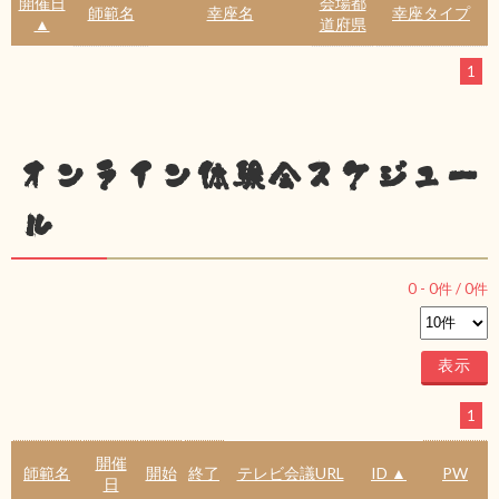
開催日
会場都
師範名
幸座名
幸座タイプ
▲
道府県
1
オンライン体験会スケジュー
ル
0
-
0
件 /
0
件
1
開催
師範名
開始
終了
テレビ会議URL
ID ▲
PW
日