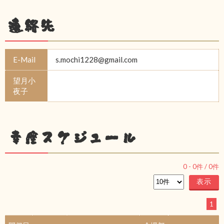
連絡先
E-Mail
s.mochi1228@gmail.com
望月小
夜子
幸座スケジュール
0
-
0
件 /
0
件
1