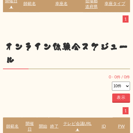
開催日
会場都
師範名
幸座名
幸座タイプ
▲
道府県
1
オンライン体験会スケジュー
ル
0
-
0
件 /
0
件
1
開催
テレビ会議URL
師範名
開始
終了
ID
PW
日
▲