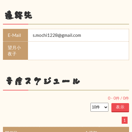
連絡先
E-Mail
s.mochi1228@gmail.com
望月小
夜子
幸座スケジュール
0
-
0
件 /
0
件
1