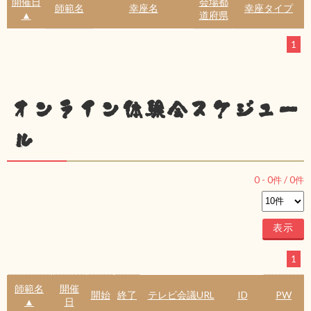
開催日
会場都
師範名
幸座名
幸座タイプ
▲
道府県
1
オンライン体験会スケジュー
ル
0
-
0
件 /
0
件
1
師範名
開催
開始
終了
テレビ会議URL
ID
PW
▲
日