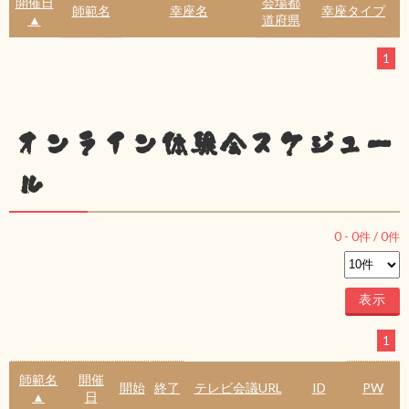
開催日
会場都
師範名
幸座名
幸座タイプ
▲
道府県
1
オンライン体験会スケジュー
ル
0
-
0
件 /
0
件
1
師範名
開催
開始
終了
テレビ会議URL
ID
PW
▲
日