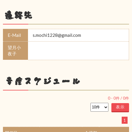
連絡先
E-Mail
s.mochi1228@gmail.com
望月小
夜子
幸座スケジュール
0
-
0
件 /
0
件
1