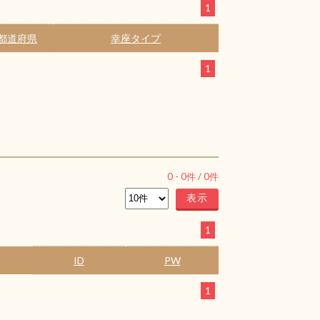
1
都道府県
幸座タイプ
1
0
-
0
件 /
0
件
1
ID
PW
1