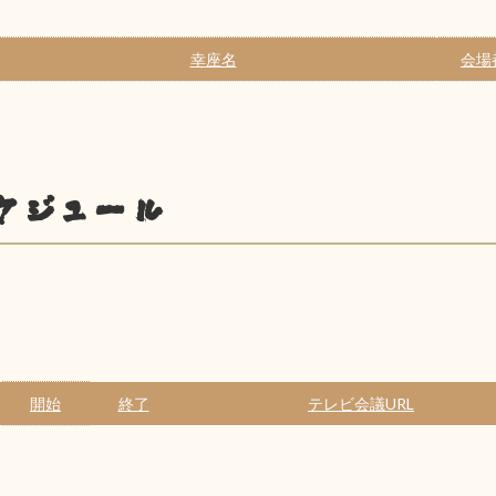
幸座名
会場
ケジュール
開始
終了
テレビ会議URL