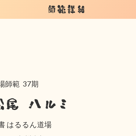
師範詳細
場師範 37期
松尾 ハルミ
書 はるるん道場