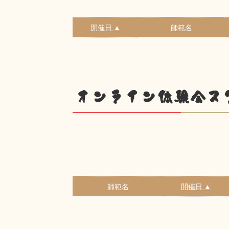
開催日 ▲
師範名
オンライン体験会ス
師範名
開催日 ▲