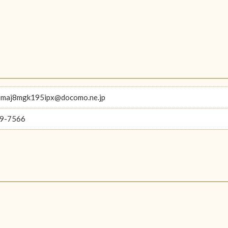
maj8mgk195ipx@docomo.ne.jp
9-7566