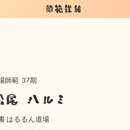
師範詳細
場師範 37期
松尾 ハルミ
書 はるるん道場