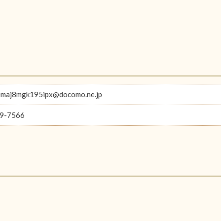
maj8mgk195ipx@docomo.ne.jp
9-7566