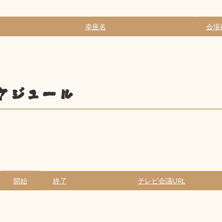
幸座名
会場
ケジュール
開始
終了
テレビ会議URL