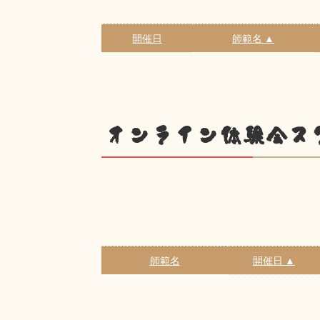
開催日
師範名 ▲
オンライン体験会ス
師範名
開催日 ▲