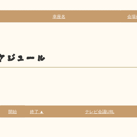
幸座名
会場
ケジュール
開始
終了 ▲
テレビ会議URL