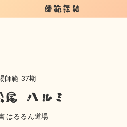
師範詳細
場師範 37期
松尾 ハルミ
書 はるるん道場