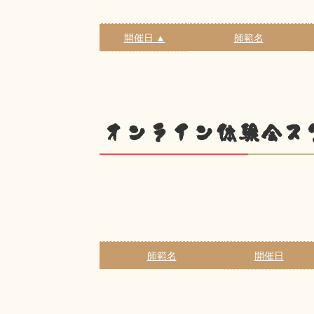
開催日 ▲
師範名
オンライン体験会ス
師範名
開催日