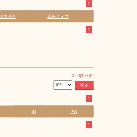
1
都道府県
幸座タイプ
1
0
-
0
件 /
0
件
1
ID
PW
1