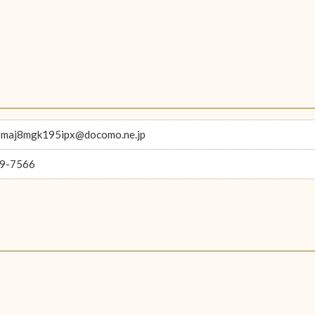
maj8mgk195ipx@docomo.ne.jp
9-7566