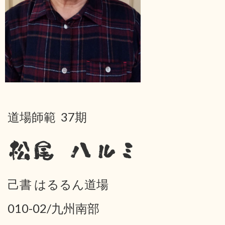
道場師範 37期
松尾 ハルミ
己書 はるるん道場
010-02/九州南部