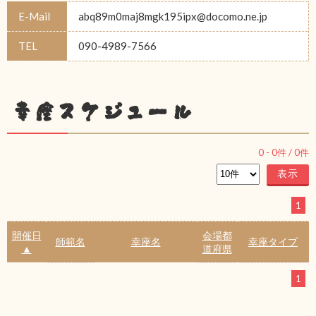
E-Mail
abq89m0maj8mgk195ipx@docomo.ne.jp
TEL
090-4989-7566
幸座スケジュール
0
-
0
件 /
0
件
1
開催日
会場都
師範名
幸座名
幸座タイプ
▲
道府県
1