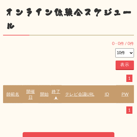
オンライン体験会スケジュー
ル
0
-
0
件 /
0
件
1
開催
終了
師範名
開始
テレビ会議URL
ID
PW
日
▲
1