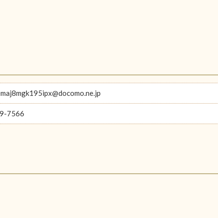
maj8mgk195ipx@docomo.ne.jp
9-7566