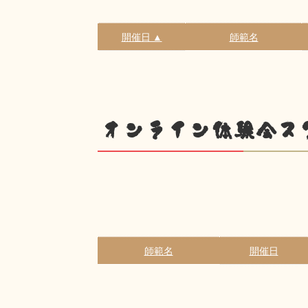
開催日 ▲
師範名
オンライン体験会ス
師範名
開催日