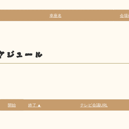
幸座名
会場
ケジュール
開始
終了 ▲
テレビ会議URL