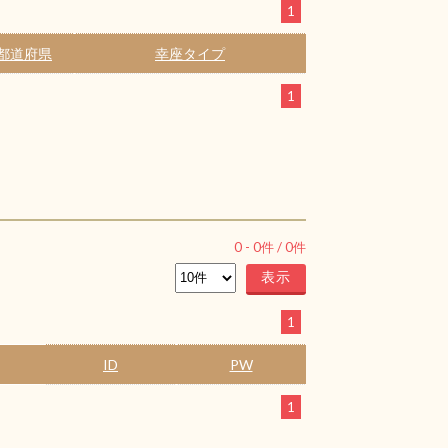
1
都道府県
幸座タイプ
1
0
-
0
件 /
0
件
1
ID
PW
1