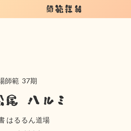
師範詳細
場師範 37期
松尾 ハルミ
書 はるるん道場