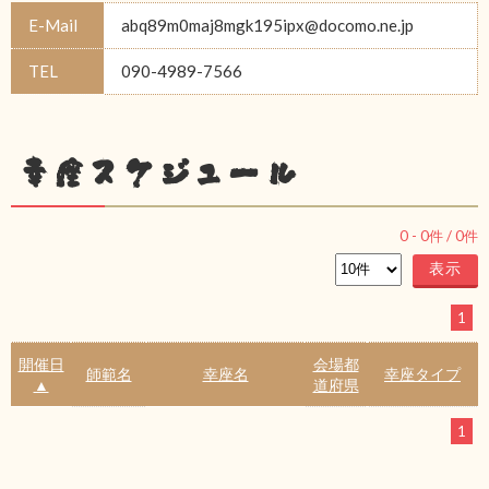
E-Mail
abq89m0maj8mgk195ipx@docomo.ne.jp
TEL
090-4989-7566
幸座スケジュール
0
-
0
件 /
0
件
1
開催日
会場都
師範名
幸座名
幸座タイプ
▲
道府県
1