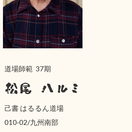
道場師範 37期
松尾 ハルミ
己書 はるるん道場
010-02/九州南部