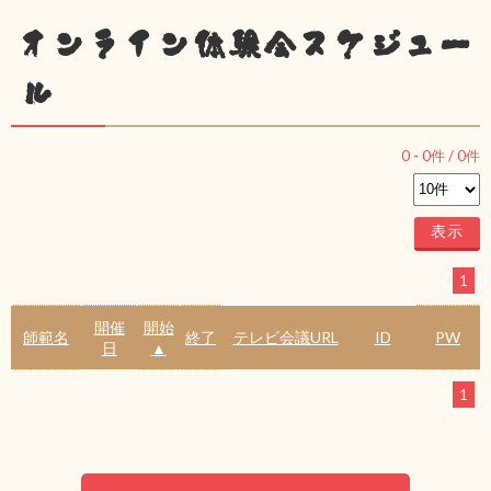
オンライン体験会スケジュー
ル
0
-
0
件 /
0
件
1
開催
開始
師範名
終了
テレビ会議URL
ID
PW
日
▲
1