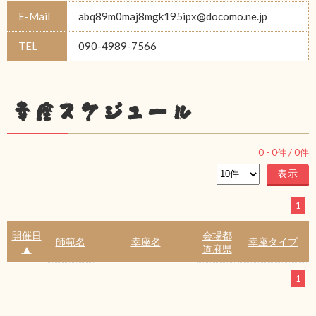
E-Mail
abq89m0maj8mgk195ipx@docomo.ne.jp
TEL
090-4989-7566
幸座スケジュール
0
-
0
件 /
0
件
1
開催日
会場都
師範名
幸座名
幸座タイプ
▲
道府県
1