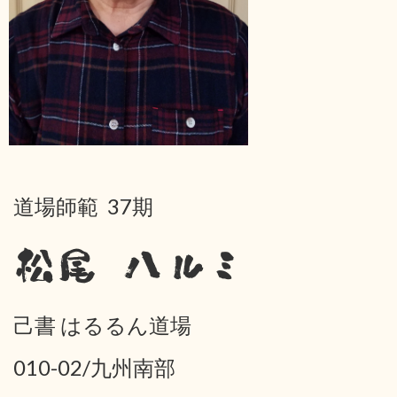
道場師範 37期
松尾 ハルミ
己書 はるるん道場
010-02/九州南部