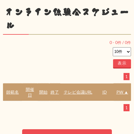
オンライン体験会スケジュー
ル
0
-
0
件 /
0
件
1
開催
師範名
開始
終了
テレビ会議URL
ID
PW ▲
日
1