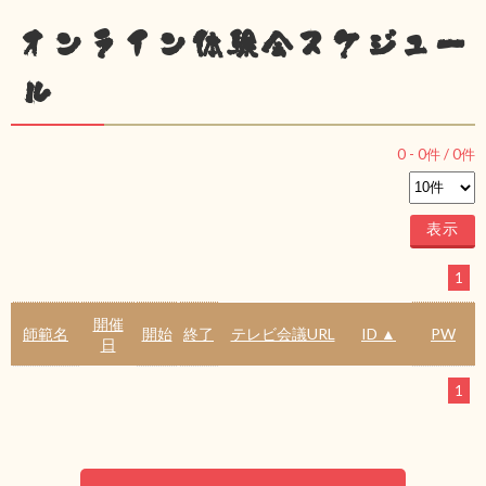
オンライン体験会スケジュー
ル
0
-
0
件 /
0
件
1
開催
師範名
開始
終了
テレビ会議URL
ID ▲
PW
日
1