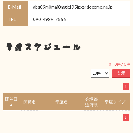
E-Mail
abq89m0maj8mgk195ipx@docomo.ne.jp
TEL
090-4989-7566
幸座スケジュール
0
-
0
件 /
0
件
1
開催日
会場都
師範名
幸座名
幸座タイプ
▲
道府県
1