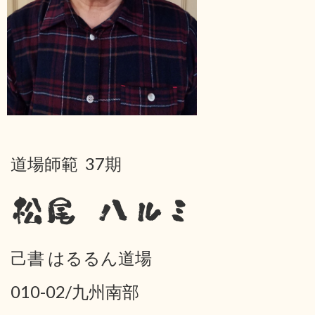
道場師範 37期
松尾 ハルミ
己書 はるるん道場
010-02/九州南部