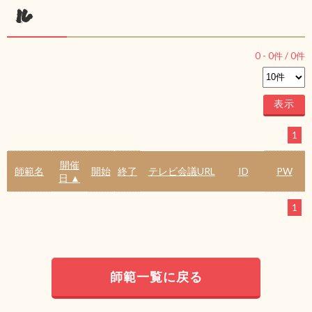
ル
0
-
0
件 /
0
件
1
開催
師範名
開始
終了
テレビ会議URL
ID
PW
日 ▲
1
師範一覧に戻る