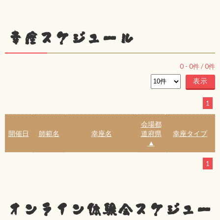
幸座スケジュール
0
-
0
件 /
0
件
1
会場都
開催日
師範名
幸座名
道府県
幸座タイプ
▲
1
オンライン体験会スケジュー