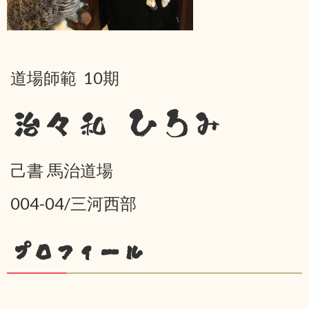
道場師範 10期
治々和 ひろみ
己書 馬治道場
004-04/三河西部
プロフィール