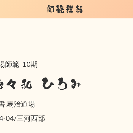
師範詳細
場師範 10期
治々和 ひろみ
書 馬治道場
04-04/三河西部