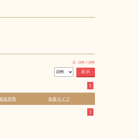
0
-
0
件 /
0
件
1
都道府県
幸座タイプ
1