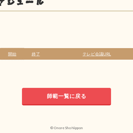
ケジュール
開始
終了
テレビ会議URL
師範一覧に戻る
© Onore Sho Nippon