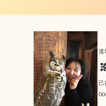
道
己
0