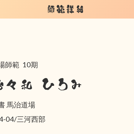
師範詳細
場師範 10期
治々和 ひろみ
書 馬治道場
04-04/三河西部