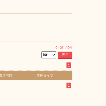
0
-
0
件 /
0
件
1
都道府県
幸座タイプ
1