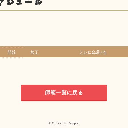
ケジュール
開始
終了
テレビ会議URL
師範一覧に戻る
© Onore Sho Nippon