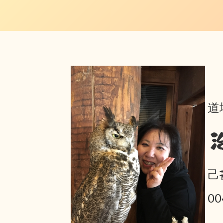
道
己
0