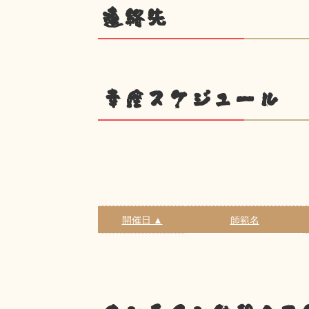
連絡先
幸座スケジュール
開催日 ▲
師範名