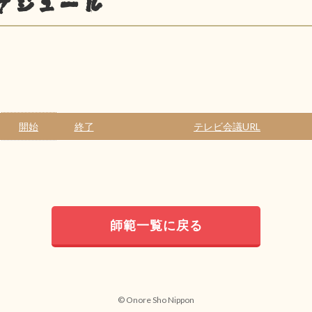
ケジュール
開始
終了
テレビ会議URL
師範一覧に戻る
© Onore Sho Nippon