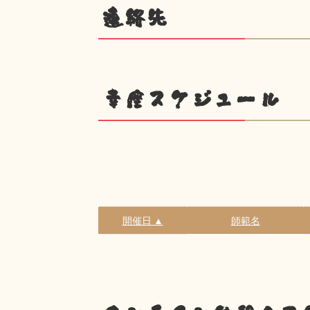
連絡先
幸座スケジュール
開催日 ▲
師範名