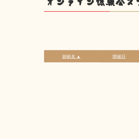
オンライン体験会ス
師範名 ▲
開催日