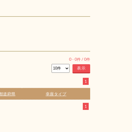
0
-
0
件 /
0
件
1
都道府県
幸座タイプ
1