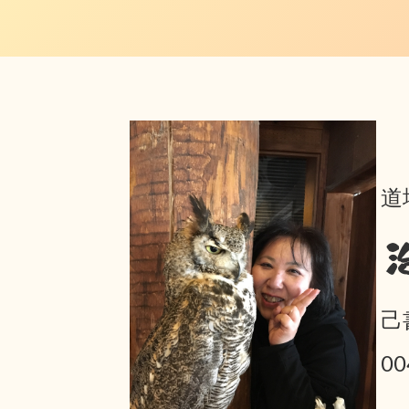
道
己
0