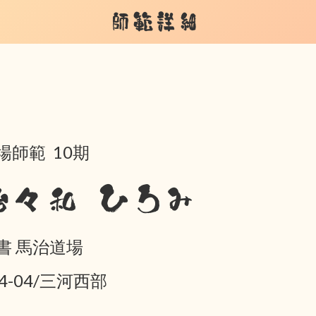
師範詳細
場師範 10期
治々和 ひろみ
書 馬治道場
04-04/三河西部