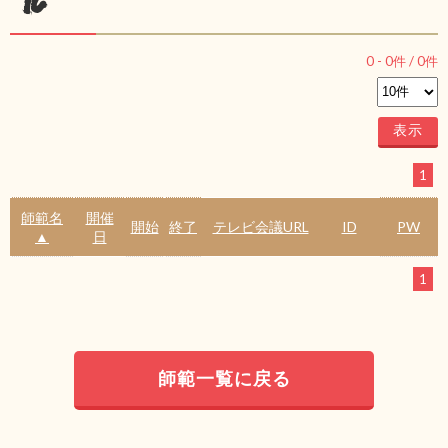
ル
0
-
0
件 /
0
件
1
師範名
開催
開始
終了
テレビ会議URL
ID
PW
▲
日
1
師範一覧に戻る