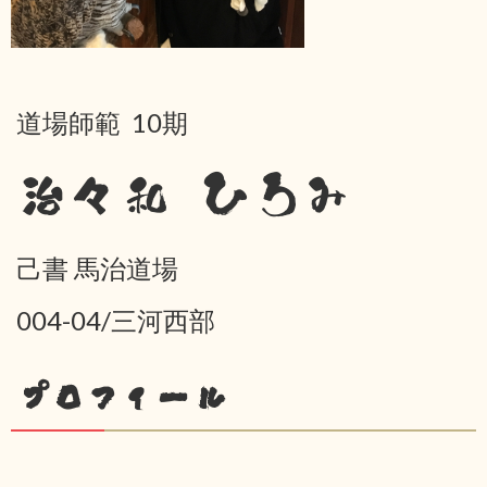
道場師範 10期
治々和 ひろみ
己書 馬治道場
004-04/三河西部
プロフィール