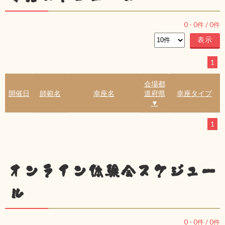
0
-
0
件 /
0
件
1
会場都
開催日
師範名
幸座名
道府県
幸座タイプ
▼
1
オンライン体験会スケジュー
ル
0
-
0
件 /
0
件