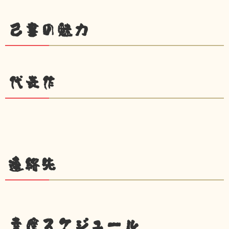
己書の魅力
代表作
連絡先
幸座スケジュール