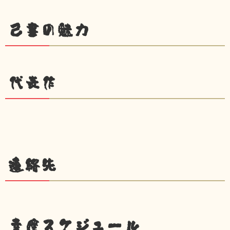
己書の魅力
代表作
連絡先
幸座スケジュール