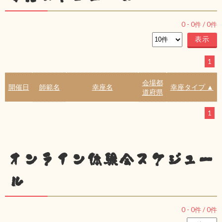
0
-
0
件 /
0
件
1
会場都
開催日
師範名
幸座名
幸座タイプ ▲
道府県
1
オンライン体験会スケジュー
ル
0
-
0
件 /
0
件