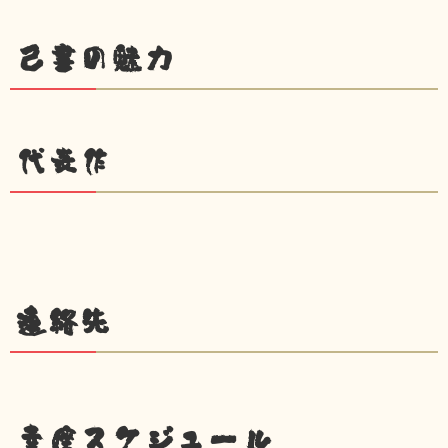
己書の魅力
代表作
連絡先
幸座スケジュール