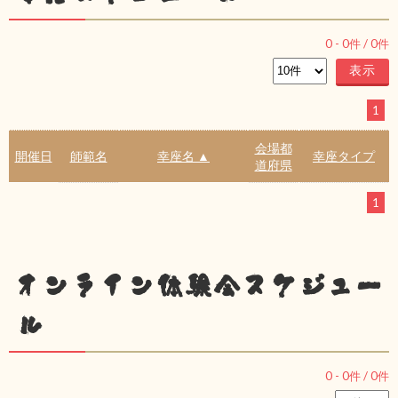
0
-
0
件 /
0
件
1
会場都
開催日
師範名
幸座名 ▲
幸座タイプ
道府県
1
オンライン体験会スケジュー
ル
0
-
0
件 /
0
件