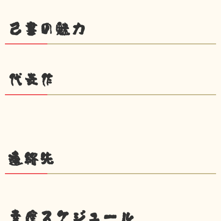
己書の魅力
代表作
連絡先
幸座スケジュール