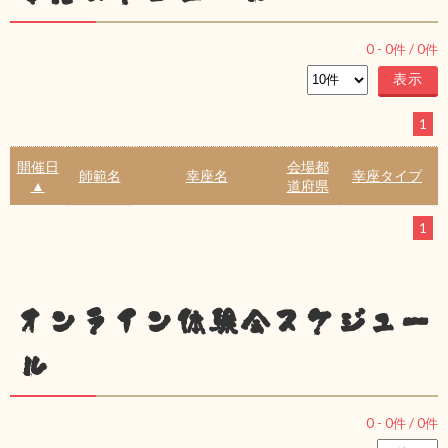
0
-
0
件 /
0
件
1
開催日
会場都
師範名
幸座名
幸座タイプ
▲
道府県
1
オンライン体験会スケジュー
ル
0
-
0
件 /
0
件