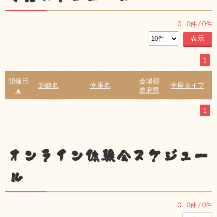
0
-
0
件 /
0
件
1
開催日
会場都
師範名
幸座名
幸座タイプ
▲
道府県
1
オンライン体験会スケジュー
ル
0
-
0
件 /
0
件