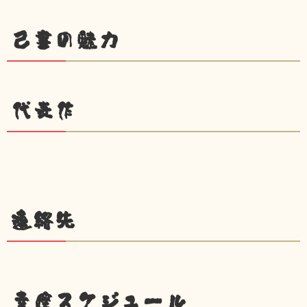
己書の魅力
代表作
連絡先
幸座スケジュール