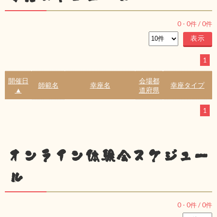
0
-
0
件 /
0
件
1
開催日
会場都
師範名
幸座名
幸座タイプ
▲
道府県
1
オンライン体験会スケジュー
ル
0
-
0
件 /
0
件