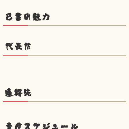
己書の魅力
代表作
連絡先
幸座スケジュール