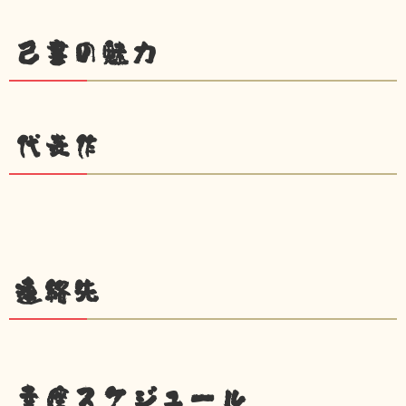
己書の魅力
代表作
連絡先
幸座スケジュール