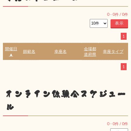
0
-
0
件 /
0
件
1
開催日
会場都
師範名
幸座名
幸座タイプ
▲
道府県
1
オンライン体験会スケジュー
ル
0
-
0
件 /
0
件