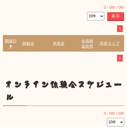
0
-
0
件 /
0
件
1
開催日
会場都
師範名
幸座名
幸座タイプ
▼
道府県
1
オンライン体験会スケジュー
ル
0
-
0
件 /
0
件