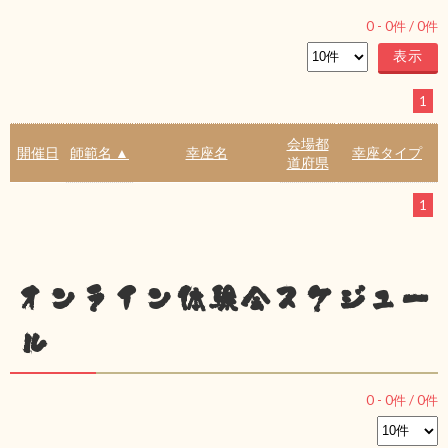
0
-
0
件 /
0
件
1
会場都
開催日
師範名 ▲
幸座名
幸座タイプ
道府県
1
オンライン体験会スケジュー
ル
0
-
0
件 /
0
件