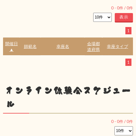
0
-
0
件 /
0
件
1
開催日
会場都
師範名
幸座名
幸座タイプ
▲
道府県
1
オンライン体験会スケジュー
ル
0
-
0
件 /
0
件