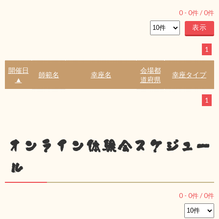
0
-
0
件 /
0
件
1
開催日
会場都
師範名
幸座名
幸座タイプ
▲
道府県
1
オンライン体験会スケジュー
ル
0
-
0
件 /
0
件