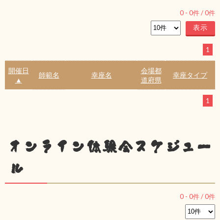
0
-
0
件 /
0
件
1
開催日
会場都
師範名
幸座名
幸座タイプ
▲
道府県
1
オンライン体験会スケジュー
ル
0
-
0
件 /
0
件