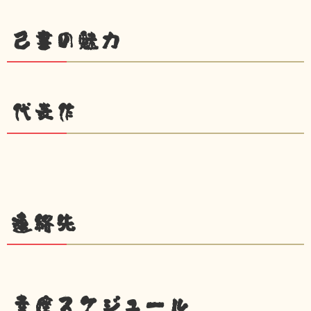
己書の魅力
代表作
連絡先
幸座スケジュール