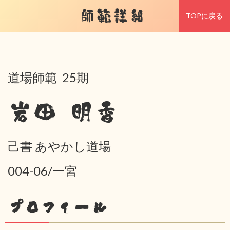
師範詳細
TOPに戻る
道場師範 25期
岩田 明香
己書 あやかし道場
004-06/一宮
プロフィール