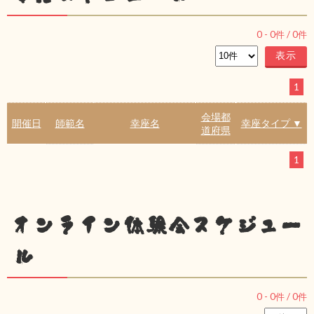
0
-
0
件 /
0
件
1
会場都
開催日
師範名
幸座名
幸座タイプ ▼
道府県
1
オンライン体験会スケジュー
ル
0
-
0
件 /
0
件