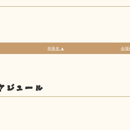
幸座名 ▲
会場
ケジュール