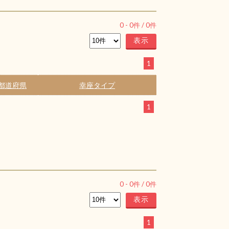
0
-
0
件 /
0
件
1
都道府県
幸座タイプ
1
0
-
0
件 /
0
件
1