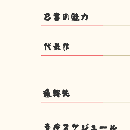
己書の魅力
代表作
連絡先
幸座スケジュール