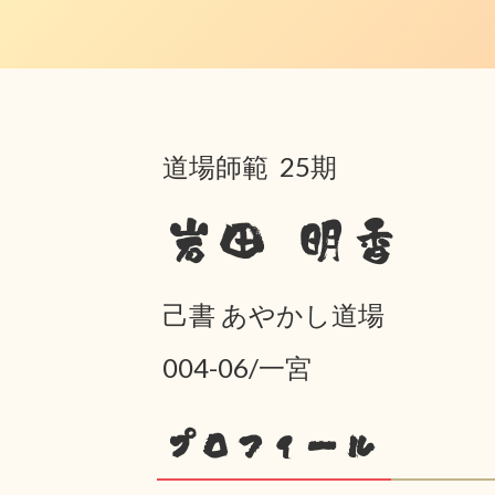
道場師範 25期
岩田 明香
己書 あやかし道場
004-06/一宮
プロフィール