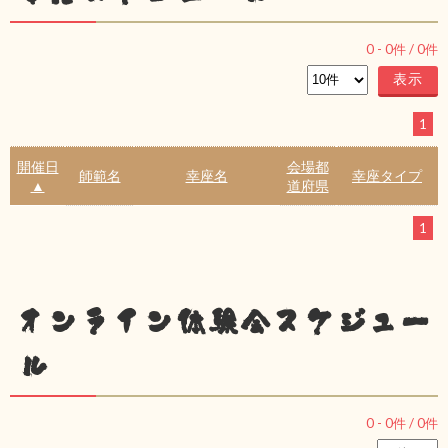
0
-
0
件 /
0
件
1
開催日
会場都
師範名
幸座名
幸座タイプ
▲
道府県
1
オンライン体験会スケジュー
ル
0
-
0
件 /
0
件