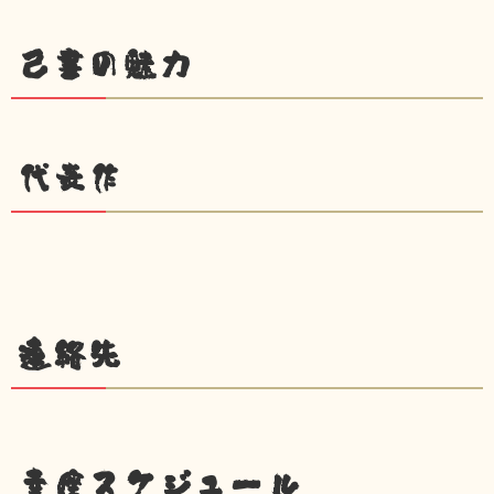
己書の魅力
代表作
連絡先
幸座スケジュール