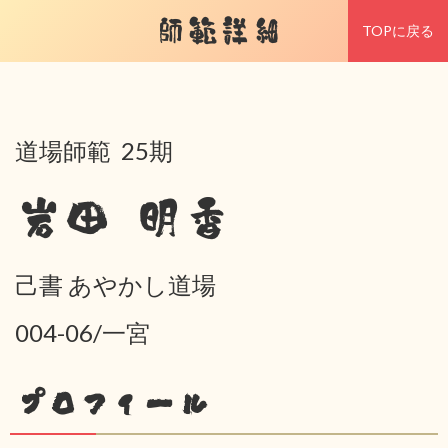
師範詳細
TOPに戻る
道場師範 25期
岩田 明香
己書 あやかし道場
004-06/一宮
プロフィール