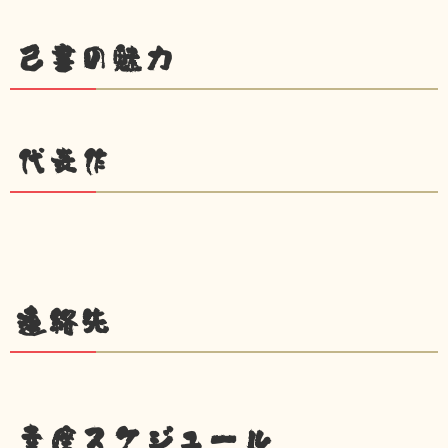
己書の魅力
代表作
連絡先
幸座スケジュール