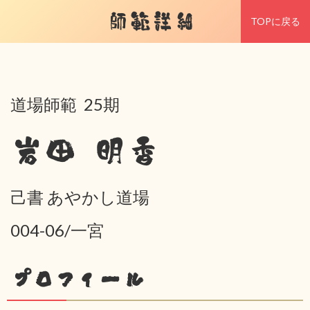
師範詳細
TOPに戻る
道場師範 25期
岩田 明香
己書 あやかし道場
004-06/一宮
プロフィール