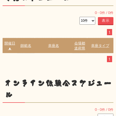
0
-
0
件 /
0
件
1
開催日
会場都
師範名
幸座名
幸座タイプ
▲
道府県
1
オンライン体験会スケジュー
ル
0
-
0
件 /
0
件