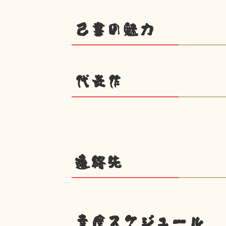
己書の魅力
代表作
連絡先
幸座スケジュール