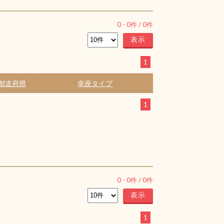
0
-
0
件 /
0
件
1
都道府県
幸座タイプ
1
0
-
0
件 /
0
件
1