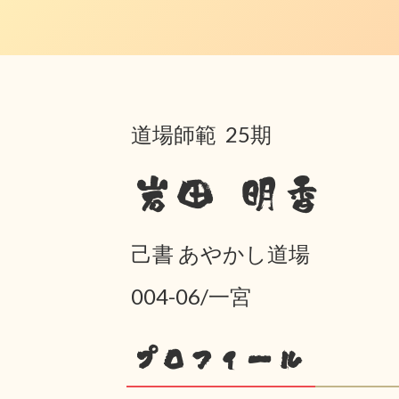
道場師範 25期
岩田 明香
己書 あやかし道場
004-06/一宮
プロフィール