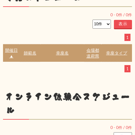
0
-
0
件 /
0
件
1
開催日
会場都
師範名
幸座名
幸座タイプ
▲
道府県
1
オンライン体験会スケジュー
ル
0
-
0
件 /
0
件