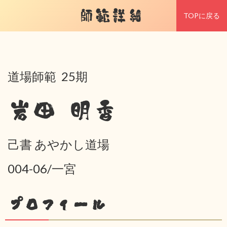
師範詳細
TOPに戻る
道場師範 25期
岩田 明香
己書 あやかし道場
004-06/一宮
プロフィール