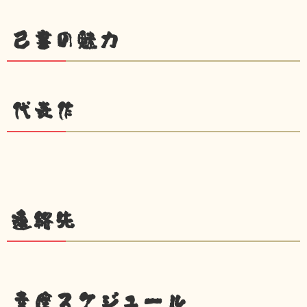
己書の魅力
代表作
連絡先
幸座スケジュール